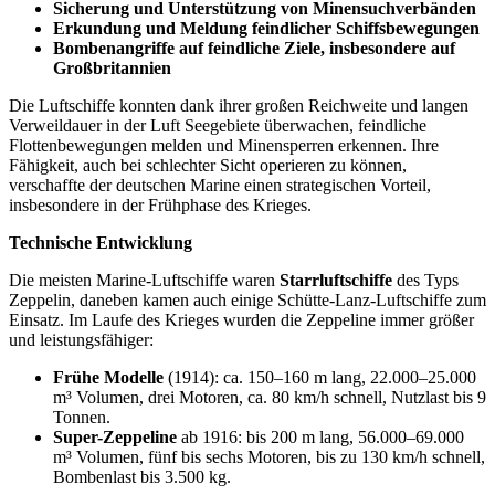
Sicherung und Unterstützung von Minensuchverbänden
Erkundung und Meldung feindlicher Schiffsbewegungen
Bombenangriffe auf feindliche Ziele, insbesondere auf
Großbritannien
Die Luftschiffe konnten dank ihrer großen Reichweite und langen
Verweildauer in der Luft Seegebiete überwachen, feindliche
Flottenbewegungen melden und Minensperren erkennen. Ihre
Fähigkeit, auch bei schlechter Sicht operieren zu können,
verschaffte der deutschen Marine einen strategischen Vorteil,
insbesondere in der Frühphase des Krieges.
Technische Entwicklung
Die meisten Marine-Luftschiffe waren
Starrluftschiffe
des Typs
Zeppelin, daneben kamen auch einige Schütte-Lanz-Luftschiffe zum
Einsatz. Im Laufe des Krieges wurden die Zeppeline immer größer
und leistungsfähiger:
Frühe Modelle
(1914): ca. 150–160 m lang, 22.000–25.000
m³ Volumen, drei Motoren, ca. 80 km/h schnell, Nutzlast bis 9
Tonnen.
Super-Zeppeline
ab 1916: bis 200 m lang, 56.000–69.000
m³ Volumen, fünf bis sechs Motoren, bis zu 130 km/h schnell,
Bombenlast bis 3.500 kg.