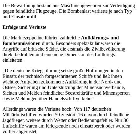
Die Bewaffnung bestand aus Maschinengewehren zur Verteidigung
gegen feindliche Flugzeuge. Die Bombenlast variierte je nach Typ
und Einsatzprofil.
Erfolge und Verluste
Die Marinezeppeline führten zahlreiche
Aufklärungs- und
Bombenmissionen
durch. Besonders spektakulär waren die
Angriffe auf britische Städte, die erstmals die Zivilbevölkerung
direkt bedrohten und eine neue Dimension des Luftkriegs
einleiteten.
„Die deutsche Kriegsführung setzte große Hoffnungen in den
Einsatz der technisch fortgeschrittenen Schiffe und ließ ihnen
wichtige Aufgaben zukommen: Aufklärung in der Nord- und
Ostsee, Sicherung und Unterstützung der Minensuchverbände,
Sichten und Melden feindlicher Seestreitkräfte und Minensperren
sowie Meldungen über Handelsschiffverkehr.“
Allerdings waren die Verluste hoch: Von 117 deutschen
Militärluftschiffen wurden 59 zerstört, 16 davon durch feindliche
Jagdflieger, weitere durch Wetter oder Bedienungsfehler. Nur 36
Luftschiffe waren am Kriegsende noch einsatzbereit oder wurden
vorher abgerüstet.