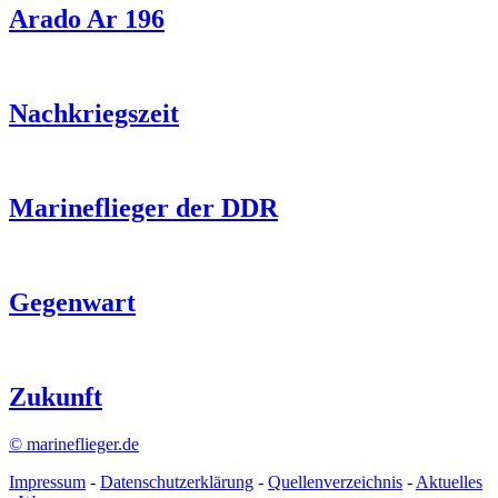
Arado Ar 196
Nachkriegszeit
Marineflieger der DDR
Gegenwart
Zukunft
© marineflieger.de
Impressum
-
Datenschutzerklärung
-
Quellenverzeichnis
-
Aktuelles