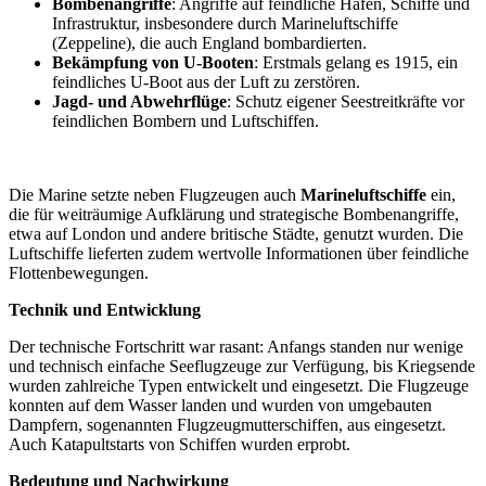
Bombenangriffe
: Angriffe auf feindliche Häfen, Schiffe und
Infrastruktur, insbesondere durch Marineluftschiffe
(Zeppeline), die auch England bombardierten.
Bekämpfung von U-Booten
: Erstmals gelang es 1915, ein
feindliches U-Boot aus der Luft zu zerstören.
Jagd- und Abwehrflüge
: Schutz eigener Seestreitkräfte vor
feindlichen Bombern und Luftschiffen.
Die Marine setzte neben Flugzeugen auch
Marineluftschiffe
ein,
die für weiträumige Aufklärung und strategische Bombenangriffe,
etwa auf London und andere britische Städte, genutzt wurden. Die
Luftschiffe lieferten zudem wertvolle Informationen über feindliche
Flottenbewegungen.
Technik und Entwicklung
Der technische Fortschritt war rasant: Anfangs standen nur wenige
und technisch einfache Seeflugzeuge zur Verfügung, bis Kriegsende
wurden zahlreiche Typen entwickelt und eingesetzt. Die Flugzeuge
konnten auf dem Wasser landen und wurden von umgebauten
Dampfern, sogenannten Flugzeugmutterschiffen, aus eingesetzt.
Auch Katapultstarts von Schiffen wurden erprobt.
Bedeutung und Nachwirkung