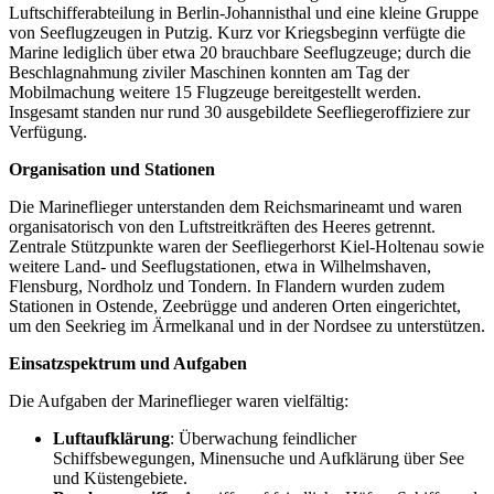
Luftschifferabteilung in Berlin-Johannisthal und eine kleine Gruppe
von Seeflugzeugen in Putzig. Kurz vor Kriegsbeginn verfügte die
Marine lediglich über etwa 20 brauchbare Seeflugzeuge; durch die
Beschlagnahmung ziviler Maschinen konnten am Tag der
Mobilmachung weitere 15 Flugzeuge bereitgestellt werden.
Insgesamt standen nur rund 30 ausgebildete Seefliegeroffiziere zur
Verfügung.
Organisation und Stationen
Die Marineflieger unterstanden dem Reichsmarineamt und waren
organisatorisch von den Luftstreitkräften des Heeres getrennt.
Zentrale Stützpunkte waren der Seefliegerhorst Kiel-Holtenau sowie
weitere Land- und Seeflugstationen, etwa in Wilhelmshaven,
Flensburg, Nordholz und Tondern. In Flandern wurden zudem
Stationen in Ostende, Zeebrügge und anderen Orten eingerichtet,
um den Seekrieg im Ärmelkanal und in der Nordsee zu unterstützen.
Einsatzspektrum und Aufgaben
Die Aufgaben der Marineflieger waren vielfältig:
Luftaufklärung
: Überwachung feindlicher
Schiffsbewegungen, Minensuche und Aufklärung über See
und Küstengebiete.