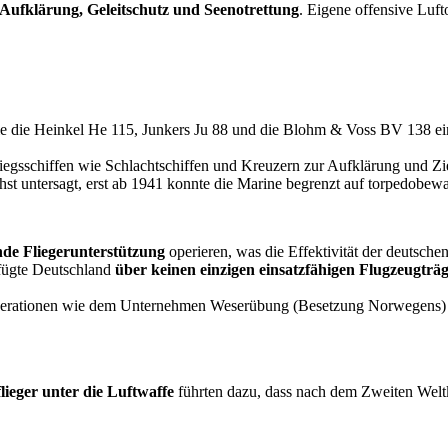
Aufklärung, Geleitschutz und Seenotrettung
. Eigene offensive Luf
e die Heinkel He 115, Junkers Ju 88 und die Blohm & Voss BV 138 ei
egsschiffen wie Schlachtschiffen und Kreuzern zur Aufklärung und Zie
t untersagt, erst ab 1941 konnte die Marine begrenzt auf torpedobewa
nde Fliegerunterstützung
operieren, was die Effektivität der deutschen 
fügte Deutschland
über keinen einzigen einsatzfähigen Flugzeugträ
perationen wie dem Unternehmen Weserübung (Besetzung Norwegens) und
lieger unter die Luftwaffe
führten dazu, dass nach dem Zweiten Weltk